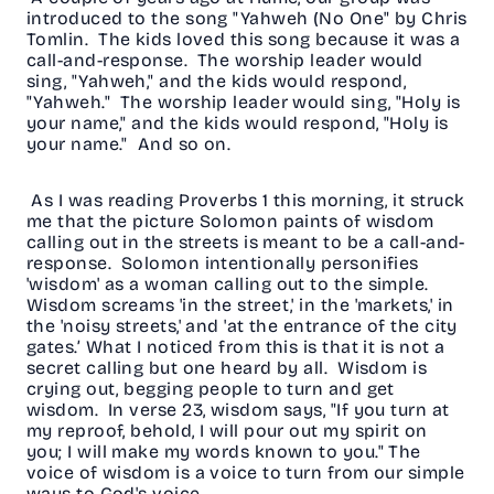
introduced to the song "Yahweh (No One" by Chris
Tomlin. The kids loved this song because it was a
call-and-response. The worship leader would
sing, "Yahweh," and the kids would respond,
"Yahweh." The worship leader would sing, "Holy is
your name," and the kids would respond, "Holy is
your name." And so on.
As I was reading Proverbs 1 this morning, it struck
me that the picture Solomon paints of wisdom
calling out in the streets is meant to be a call-and-
response. Solomon intentionally personifies
'wisdom' as a woman calling out to the simple.
Wisdom screams 'in the street,' in the 'markets,' in
the 'noisy streets,' and 'at the entrance of the city
gates.’ What I noticed from this is that it is not a
secret calling but one heard by all. Wisdom is
crying out, begging people to turn and get
wisdom. In verse 23, wisdom says, "If you turn at
my reproof, behold, I will pour out my spirit on
you; I will make my words known to you." The
voice of wisdom is a voice to turn from our simple
ways to God's voice.