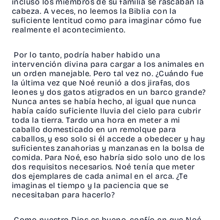
incluso los miembros de su familia se rascaban la
cabeza. A veces, no leemos la Biblia con la
suficiente lentitud como para imaginar cómo fue
realmente el acontecimiento.
Por lo tanto, podría haber habido una
intervención divina para cargar a los animales en
un orden manejable. Pero tal vez no. ¿Cuándo fue
la última vez que Noé reunió a dos jirafas, dos
leones y dos gatos atigrados en un barco grande?
Nunca antes se había hecho, al igual que nunca
había caído suficiente lluvia del cielo para cubrir
toda la tierra. Tardo una hora en meter a mi
caballo domesticado en un remolque para
caballos, y eso solo si él accede a obedecer y hay
suficientes zanahorias y manzanas en la bolsa de
comida. Para Noé, eso habría sido solo uno de los
dos requisitos necesarios. Noé tenía que meter
dos ejemplares de cada animal en el arca. ¿Te
imaginas el tiempo y la paciencia que se
necesitaban para hacerlo?
Como nuestro Dios es bueno, confío en que Noé