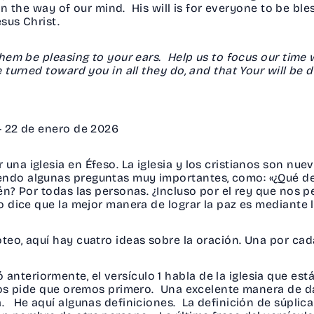
ts in the way of our mind. His will is for everyone to be 
esus Christ.
 them be pleasing to your ears. Help us to focus our time
be turned toward you in all they do, and that Your will be 
 - 22 de enero de 2026
una iglesia en Éfeso. La iglesia y los cristianos son nue
endo algunas preguntas muy importantes, como: «¿Qué de
én? Por todas las personas. ¿Incluso por el rey que nos pe
o dice que la mejor manera de lograr la paz es mediante 
teo, aquí hay cuatro ideas sobre la oración. Una por cada
nteriormente, el versículo 1 habla de la iglesia que es
e nos pide que oremos primero. Una excelente manera de da
. He aquí algunas definiciones. La definición de súplica 