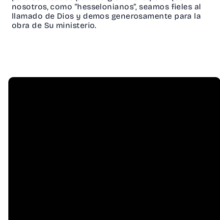
nosotros, como “hesselonianos”, seamos fieles al
llamado de Dios y demos generosamente para la
obra de Su ministerio.
Email
Call Us
info@hessel.org
(707) 823-
8556